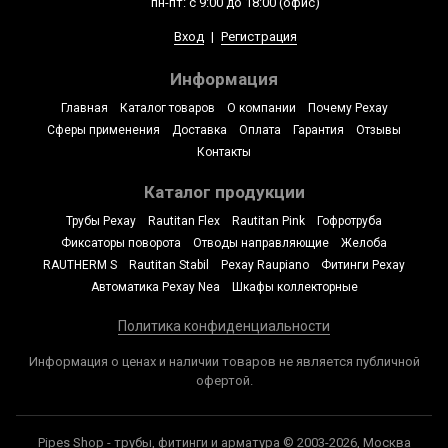
пн-пт: с 9:00 до 18:00 (офис)
Вход
|
Регистрация
Информация
Главная
Каталог товаров
О компании
Почему Рехау
Сферы применения
Доставка
Оплата
Гарантия
Отзывы
Контакты
Каталог продукции
Трубы Рехау
Rautitan Flex
Rautitan Pink
Гофротруба
Фиксаторы поворота
Отводы направляющие
Желоба
RAUTHERM S
Rautitan Stabil
Рехау Raupiano
Фитинги Рехау
Автоматика Рехау Nea
Шкафы коллекторные
Политика конфиденциальности
Информация о ценах и наличии товаров не является публичной
офертой.
Pipes Shop - трубы, фитинги и арматура © 2003-2026, Москва