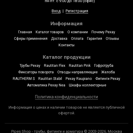
пн-пт: с 9:00 до 18:00 (офис)
Вход
|
Регистрация
Информация
Главная
Каталог товаров
О компании
Почему Рехау
Сферы применения
Доставка
Оплата
Гарантия
Отзывы
Контакты
Каталог продукции
Трубы Рехау
Rautitan Flex
Rautitan Pink
Гофротруба
Фиксаторы поворота
Отводы направляющие
Желоба
RAUTHERM S
Rautitan Stabil
Рехау Raupiano
Фитинги Рехау
Автоматика Рехау Nea
Шкафы коллекторные
Политика конфиденциальности
Информация о ценах и наличии товаров не является публичной
офертой.
Pipes Shop - трубы, фитинги и арматура © 2003-2026, Москва