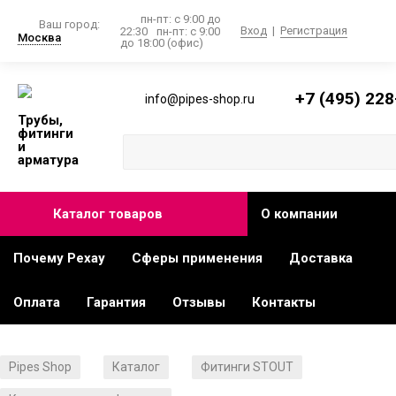
пн-пт: с 9:00 до
Ваш город:
Вход
|
Регистрация
22:30
пн-пт: с 9:00
Москва
до 18:00 (офис)
+7 (495) 228
info@pipes-shop.ru
Трубы,
фитинги
и
арматура
Каталог товаров
О компании
Почему Рехау
Сферы применения
Доставка
Оплата
Гарантия
Отзывы
Контакты
Pipes Shop
Каталог
Фитинги STOUT
/
/
/