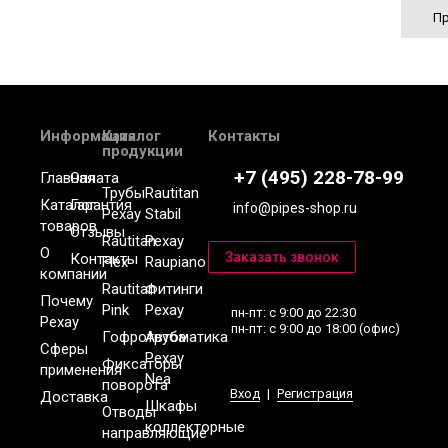
Пр
Информация
Каталог
Контакты
продукции
+7 (495) 228-78-99
Главная
Оплата
Трубы
Rautitan
Каталог
Гарантия
info@pipes-shop.ru
Рехау
Stabil
товаров
Отзывы
Rautitan
Рехау
О
Контакты
Flex
Raupiano
компании
Rautitan
Фитинги
Почему
Pink
Рехау
пн-пт: с 9:00 до 22:30
Рехау
пн-пт: с 9:00 до 18:00 (офис)
Гофротруба
Автоматика
Сферы
Рехау
Фиксаторы
применения
Nea
поворота
Вход
|
Регистрация
Доставка
Шкафы
Отводы
коллекторные
направляющие