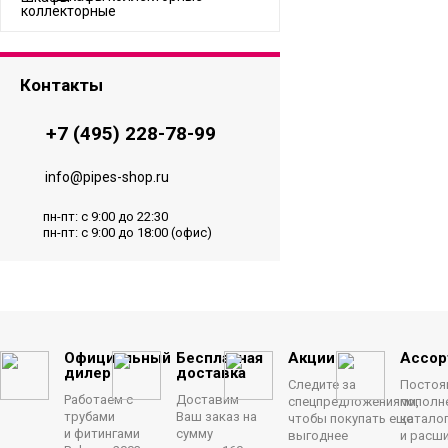
Контакты
+7 (495) 228-78-99
info@pipes-shop.ru
пн-пт: с 9:00 до 22:30
пн-пт: с 9:00 до 18:00 (офис)
Официальный
Бесплатная
Акции
Ассор
дилер
доставка
Следите за
Постоя
Работаем с
Доставим
спецпредложениями,
пополн
трубами
Ваш заказ на
чтобы покупать еще
катало
и фитингами
сумму
выгоднее
и расш