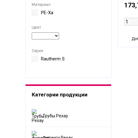
173,
Материал
PE-Xa
Цвет
Доб
Серия
Rautherm S
Категории продукции
Трубы Рехау
Фитинги Рехау