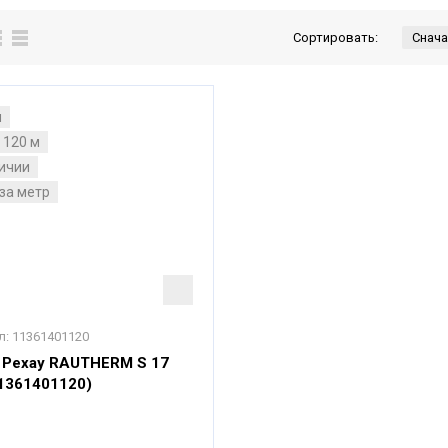
Сортировать:
м
 120 м
личии
за метр
л:
11361401120
 Рехау RAUTHERM S 17
1361401120)